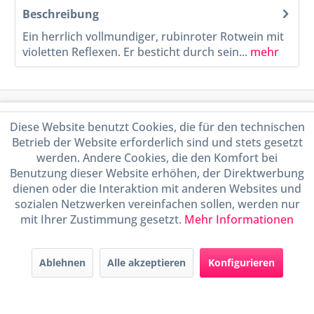
Beschreibung
Ein herrlich vollmundiger, rubinroter Rotwein mit
violetten Reflexen. Er besticht durch sein...
mehr
Service Hotline
Diese Website benutzt Cookies, die für den technischen
Betrieb der Website erforderlich sind und stets gesetzt
Shop Service
werden. Andere Cookies, die den Komfort bei
Benutzung dieser Website erhöhen, der Direktwerbung
Informationen
dienen oder die Interaktion mit anderen Websites und
sozialen Netzwerken vereinfachen sollen, werden nur
mit Ihrer Zustimmung gesetzt.
Mehr Informationen
Handel mit BIO-Weinen
kontrolliert und zertifiziert
durch DE-ÖKO-009
Ablehnen
Alle akzeptieren
Konfigurieren