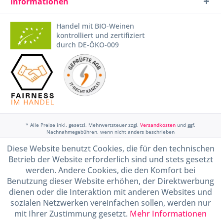
Informationen
Handel mit BIO-Weinen
kontrolliert und zertifiziert
durch DE-ÖKO-009
* Alle Preise inkl. gesetzl. Mehrwertsteuer zzgl.
Versandkosten
und ggf.
Nachnahmegebühren, wenn nicht anders beschrieben
Diese Website benutzt Cookies, die für den technischen
Widerruf erklären
Betrieb der Website erforderlich sind und stets gesetzt
Gestaltung, Shop-Setup, Management & Hosting durch
Ternum Internet Services
mit
werden. Andere Cookies, die den Komfort bei
Shopware
Benutzung dieser Website erhöhen, der Direktwerbung
dienen oder die Interaktion mit anderen Websites und
sozialen Netzwerken vereinfachen sollen, werden nur
mit Ihrer Zustimmung gesetzt.
Mehr Informationen