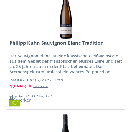
Philipp Kuhn Sauvignon Blanc Tradition
Der Sauvignon Blanc ist eine klassische Weißweinsorte
aus dem Gebiet des französischen Flusses Loire und seit
ca. 25 Jahren auch in der Pfalz beheimatet. Das
Aromenspektrum umfasst ein wahres Potpourri an
grünen und gelben, reifen...
Inhalt
0.75 Liter
(17,32 € * / 1 Liter)
12,99 € *
14,49 € *
6 Flaschen 77,94 € *
86,94 € *
Bio
Merken