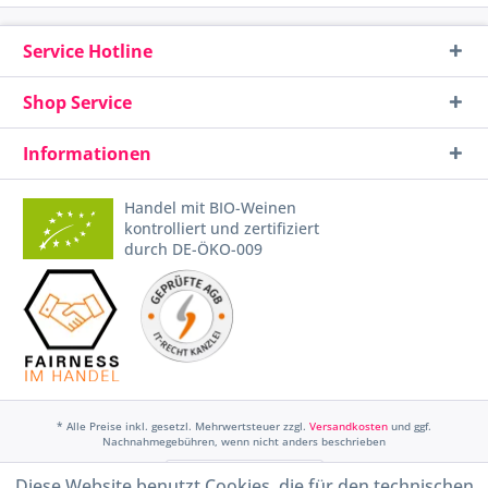
Service Hotline
Shop Service
Informationen
Handel mit BIO-Weinen
kontrolliert und zertifiziert
durch DE-ÖKO-009
* Alle Preise inkl. gesetzl. Mehrwertsteuer zzgl.
Versandkosten
und ggf.
Nachnahmegebühren, wenn nicht anders beschrieben
Widerruf erklären
Diese Website benutzt Cookies, die für den technischen