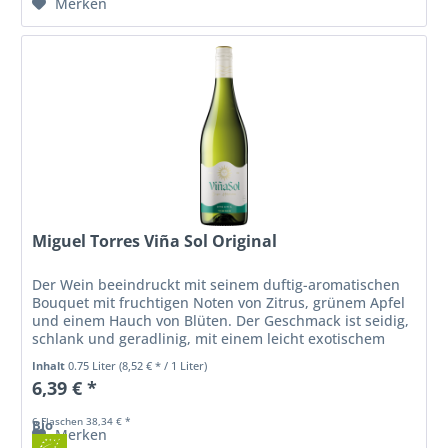
Merken
Miguel Torres Viña Sol Original
Der Wein beeindruckt mit seinem duftig-aromatischen
Bouquet mit fruchtigen Noten von Zitrus, grünem Apfel
und einem Hauch von Blüten. Der Geschmack ist seidig,
schlank und geradlinig, mit einem leicht exotischem
Nachhall und am Gaumen...
Inhalt
0.75 Liter
(8,52 € * / 1 Liter)
6,39 € *
6 Flaschen 38,34 € *
Bio
Merken