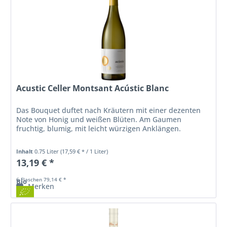
Acustic Celler Montsant Acústic Blanc
Das Bouquet duftet nach Kräutern mit einer dezenten
Note von Honig und weißen Blüten. Am Gaumen
fruchtig, blumig, mit leicht würzigen Anklängen.
Inhalt
0.75 Liter
(17,59 € * / 1 Liter)
13,19 € *
6 Flaschen 79,14 € *
Bio
Merken