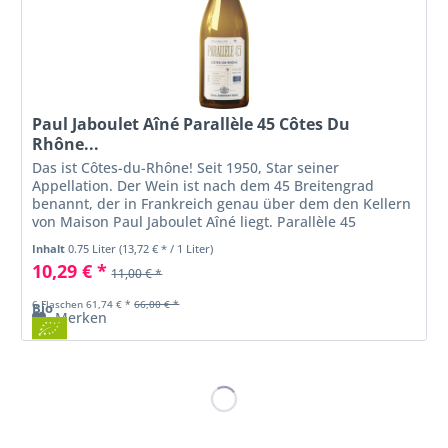
Paul Jaboulet Aîné Parallèle 45 Côtes Du
Rhône...
Das ist Côtes-du-Rhône! Seit 1950, Star seiner
Appellation. Der Wein ist nach dem 45 Breitengrad
benannt, der in Frankreich genau über dem den Kellern
von Maison Paul Jaboulet Aîné liegt. Parallèle 45
verkörpert die Essenz von Qualität,...
Inhalt
0.75 Liter
(13,72 € * / 1 Liter)
10,29 € *
11,00 € *
6 Flaschen 61,74 € *
66,00 € *
Bio
Merken