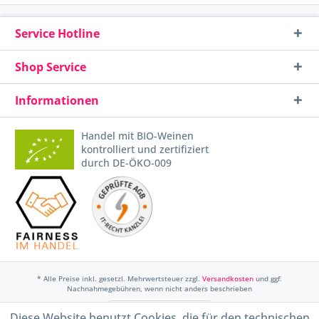
Service Hotline
Shop Service
Informationen
Handel mit BIO-Weinen
kontrolliert und zertifiziert
durch DE-ÖKO-009
* Alle Preise inkl. gesetzl. Mehrwertsteuer zzgl.
Versandkosten
und ggf.
Nachnahmegebühren, wenn nicht anders beschrieben
Widerruf erklären
Diese Website benutzt Cookies, die für den technischen