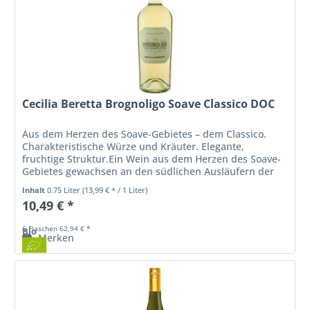
Cecilia Beretta Brognoligo Soave Classico DOC
Aus dem Herzen des Soave-Gebietes – dem Classico.
Charakteristische Würze und Kräuter. Elegante,
fruchtige Struktur.Ein Wein aus dem Herzen des Soave-
Gebietes gewachsen an den südlichen Ausläufern der
Lessinischen Alpen.Der Brognoligo...
Inhalt
0.75 Liter
(13,99 € * / 1 Liter)
10,49 € *
6 Flaschen 62,94 € *
Bio
Merken