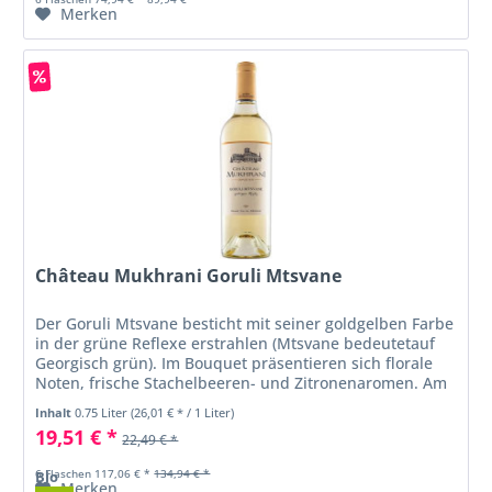
Merken
Château Mukhrani Goruli Mtsvane
Der Goruli Mtsvane besticht mit seiner goldgelben Farbe
in der grüne Reflexe erstrahlen (Mtsvane bedeutetauf
Georgisch grün). Im Bouquet präsentieren sich florale
Noten, frische Stachelbeeren- und Zitronenaromen. Am
Gaumen ist der Wein...
Inhalt
0.75 Liter
(26,01 € * / 1 Liter)
19,51 € *
22,49 € *
6 Flaschen 117,06 € *
134,94 € *
Bio
Merken