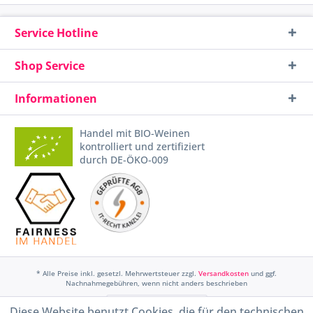
Service Hotline
Shop Service
Informationen
Handel mit BIO-Weinen
kontrolliert und zertifiziert
durch DE-ÖKO-009
* Alle Preise inkl. gesetzl. Mehrwertsteuer zzgl.
Versandkosten
und ggf.
Nachnahmegebühren, wenn nicht anders beschrieben
Widerruf erklären
Diese Website benutzt Cookies, die für den technischen