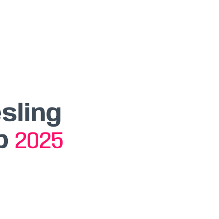
esling
rb
2025