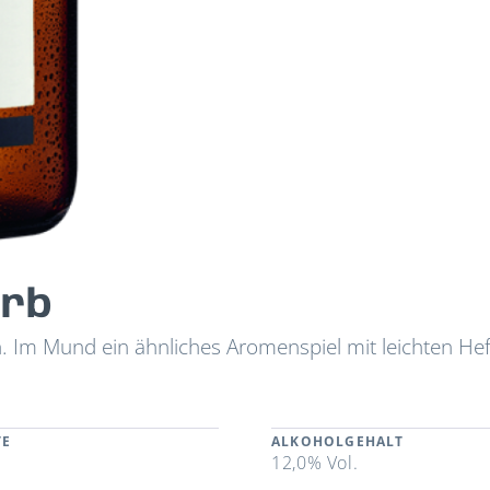
erb
h. Im Mund ein ähnliches Aromenspiel mit leichten He
TE
ALKOHOLGEHALT
12,0% Vol.