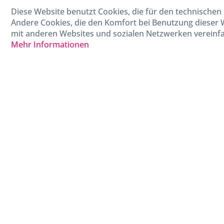
040-880 99 770
Diese Website benutzt Cookies, die für den technischen 
Mo-Fr, 09:00 - 15:00 Uhr
Andere Cookies, die den Komfort bei Benutzung dieser 
mit anderen Websites und sozialen Netzwerken vereinfa
Mehr Informationen
* Alle Preise in