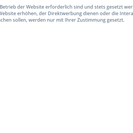
Lieferinformationen
Betrieb der Website erforderlich sind und stets gesetzt we
Website erhöhen, der Direktwerbung dienen oder die Inter
chen sollen, werden nur mit Ihrer Zustimmung gesetzt.
kl. gesetzl. Mehrwertsteuer zzgl.
Versandkosten
und ggf. Nachnahmegebühren, wenn nicht and
Widerruf erklären
Gestaltung, Shop-Setup, Management & Hosting durch
Ternum Internet Services
mit Shopwar