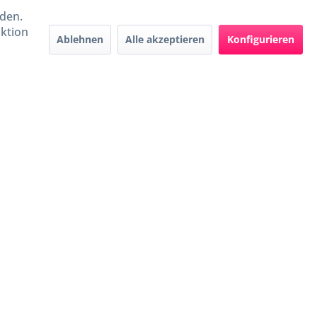
rden.
aktion
Ablehnen
Alle akzeptieren
Konfigurieren
Handel mit BIO-Weinen
kontrolliert und zertifiziert
durch DE-ÖKO-009
ers beschrieben
e