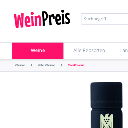
Weine
Alle Rebsorten
Län
Weine
Alle Weine
Weißwein