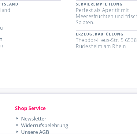
FTSLAND
SERVIEREMPFEHLUNG
land
Perfekt als Aperitif mit
Meeresfrüchten und frisc
Salaten.
au
ERZEUGERABFÜLLUNG
Theodor-Heus-Str. 5 653
T
in
Rüdesheim am Rhein
Shop Service
Newsletter
Widerrufsbelehrung
Unsere AGB