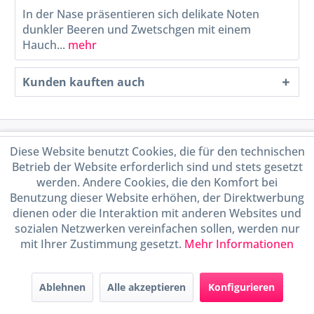
In der Nase präsentieren sich delikate Noten
dunkler Beeren und Zwetschgen mit einem
Hauch...
mehr
Kunden kauften auch
Service Hotline
Diese Website benutzt Cookies, die für den technischen
Betrieb der Website erforderlich sind und stets gesetzt
Shop Service
werden. Andere Cookies, die den Komfort bei
Benutzung dieser Website erhöhen, der Direktwerbung
dienen oder die Interaktion mit anderen Websites und
Informationen
sozialen Netzwerken vereinfachen sollen, werden nur
mit Ihrer Zustimmung gesetzt.
Mehr Informationen
Handel mit BIO-Weinen
kontrolliert und zertifiziert
durch DE-ÖKO-009
Ablehnen
Alle akzeptieren
Konfigurieren