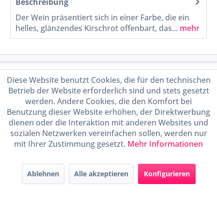
Beschreibung
Der Wein präsentiert sich in einer Farbe, die ein
helles, glänzendes Kirschrot offenbart, das...
mehr
Service Hotline
Diese Website benutzt Cookies, die für den technischen
Betrieb der Website erforderlich sind und stets gesetzt
Shop Service
werden. Andere Cookies, die den Komfort bei
Benutzung dieser Website erhöhen, der Direktwerbung
Informationen
dienen oder die Interaktion mit anderen Websites und
sozialen Netzwerken vereinfachen sollen, werden nur
mit Ihrer Zustimmung gesetzt.
Mehr Informationen
Handel mit BIO-Weinen
kontrolliert und zertifiziert
durch DE-ÖKO-009
Ablehnen
Alle akzeptieren
Konfigurieren