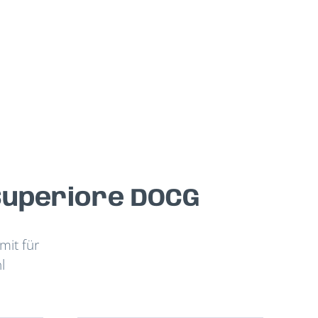
Superiore DOCG
mit für
l