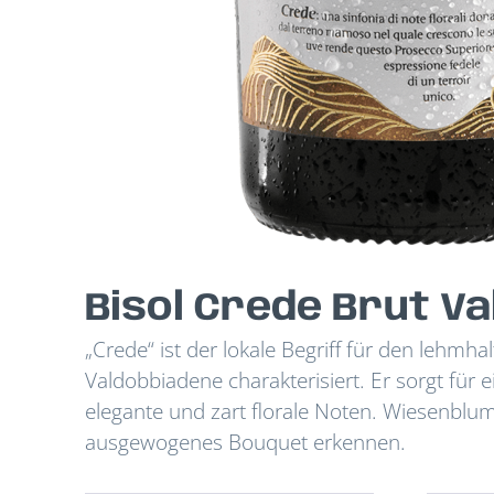
Bisol Crede Brut V
„Crede“ ist der lokale Begriff für den lehm
Valdobbiadene charakterisiert. Er sorgt für
elegante und zart florale Noten. Wiesenblu
ausgewogenes Bouquet erkennen.