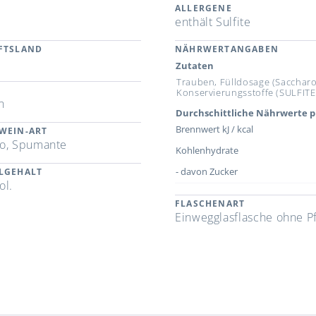
ALLERGENE
n
enthält Sulfite
FTSLAND
NÄHRWERTANGABEN
Zutaten
Trauben, Fülldosage (Saccharo
Konservierungsstoffe (SULFITE
n
Durchschittliche Nährwerte p
Brennwert kJ / kcal
WEIN-ART
o, Spumante
Kohlenhydrate
- davon Zucker
LGEHALT
ol.
FLASCHENART
Einwegglasflasche ohne P