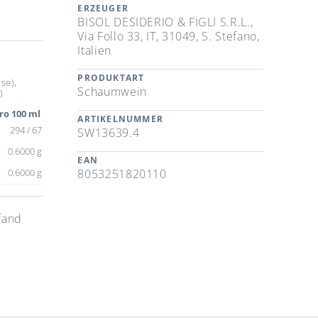
ERZEUGER
BISOL DESIDERIO & FIGLI S.R.L.,
Via Follo 33, IT, 31049, S. Stefano,
Italien
PRODUKTART
se),
Schaumwein
)
ro 100 ml
ARTIKELNUMMER
294 / 67
SW13639.4
0.6000 g
EAN
0.6000 g
8053251820110
fand