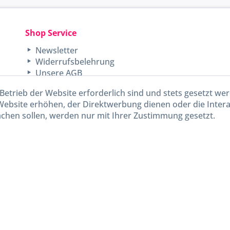
Shop Service
Newsletter
Widerrufsbelehrung
Unsere AGB
Lieferinformationen
Betrieb der Website erforderlich sind und stets gesetzt we
Website erhöhen, der Direktwerbung dienen oder die Inter
chen sollen, werden nur mit Ihrer Zustimmung gesetzt.
kl. gesetzl. Mehrwertsteuer zzgl.
Versandkosten
und ggf. Nachnahmegebühren, wenn nicht and