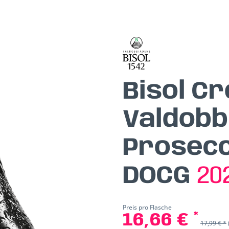
Bisol C
Valdobb
Prosecc
DOCG
20
Preis pro Flasche
16,66 € *
17,99 € *