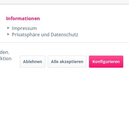
Informationen
Impressum
Privatsphäre und Datenschutz
rden.
aktion
Ablehnen
Alle akzeptieren
Konfigurieren
Handel mit BIO-Weinen
kontrolliert und zertifiziert
durch DE-ÖKO-009
ers beschrieben