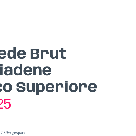
rede Brut
iadene
o Superiore
25
(7,39% gespart)