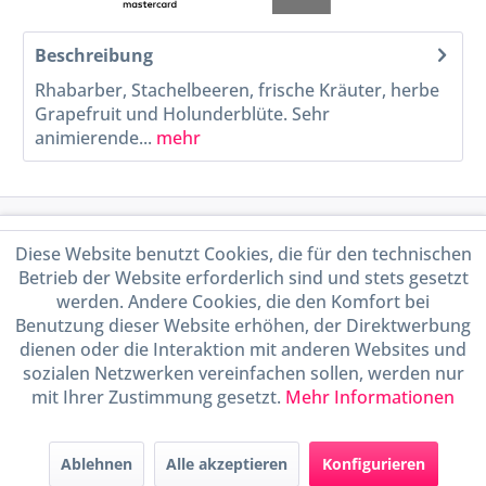
Beschreibung
Rhabarber, Stachelbeeren, frische Kräuter, herbe
Grapefruit und Holunderblüte. Sehr
animierende...
mehr
Service Hotline
Diese Website benutzt Cookies, die für den technischen
Betrieb der Website erforderlich sind und stets gesetzt
Shop Service
werden. Andere Cookies, die den Komfort bei
Benutzung dieser Website erhöhen, der Direktwerbung
Informationen
dienen oder die Interaktion mit anderen Websites und
sozialen Netzwerken vereinfachen sollen, werden nur
mit Ihrer Zustimmung gesetzt.
Mehr Informationen
Handel mit BIO-Weinen
kontrolliert und zertifiziert
durch DE-ÖKO-009
Ablehnen
Alle akzeptieren
Konfigurieren