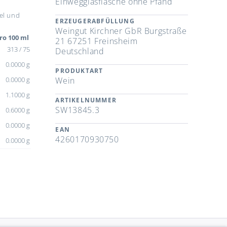
Einwegglasflasche ohne Pfand
el und
ERZEUGERABFÜLLUNG
Weingut Kirchner GbR Burgstraße
ro 100 ml
21 67251 Freinsheim
313 / 75
Deutschland
0.0000 g
PRODUKTART
0.0000 g
Wein
1.1000 g
ARTIKELNUMMER
SW13845.3
0.6000 g
0.0000 g
EAN
4260170930750
0.0000 g