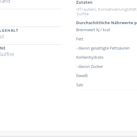
land
Zutaten
\tTrauben, Konservierungsmitt
Sulfite
Durchschittliche Nährwerte p
Brennwert kJ / kcal
LGEHALT
ol.
Fett
- davon gesättigte Fettsäuren
ENE
Sulfite
Kohlenhydrate
- davon Zucker
Eiweiß
Salz