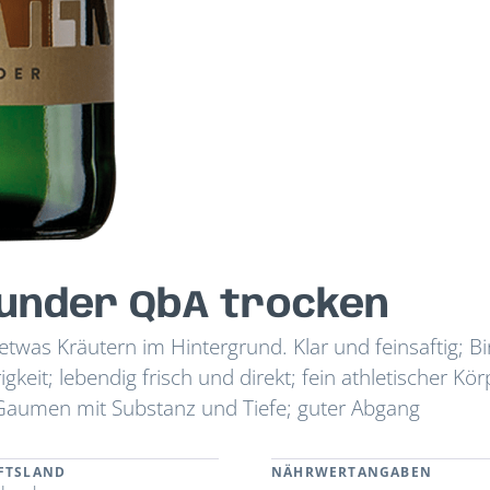
under QbA trocken
etwas Kräutern im Hintergrund. Klar und feinsaftig; Bi
keit; lebendig frisch und direkt; fein athletischer Kör
Gaumen mit Substanz und Tiefe; guter Abgang
FTSLAND
NÄHRWERTANGABEN