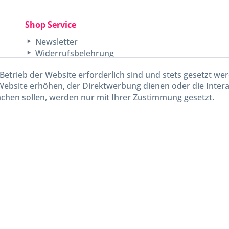
Shop Service
Newsletter
Widerrufsbelehrung
Unsere AGB
Betrieb der Website erforderlich sind und stets gesetzt we
Lieferinformationen
Website erhöhen, der Direktwerbung dienen oder die Inter
chen sollen, werden nur mit Ihrer Zustimmung gesetzt.
kl. gesetzl. Mehrwertsteuer zzgl.
Versandkosten
und ggf. Nachnahmegebühren, wenn nicht and
Widerruf erklären