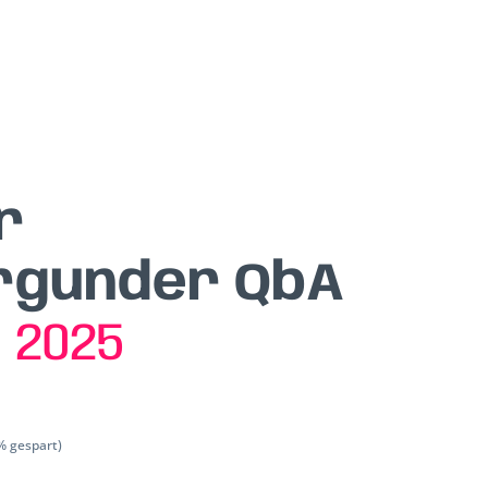
r
rgunder QbA
n
2025
% gespart)