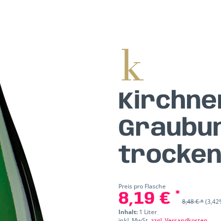
Kirchne
Graubu
trocke
Preis pro Flasche
8,19 € *
8,48 € *
(3,42
Inhalt:
1 Liter
inkl. MwSt.
zzgl. Versandkosten