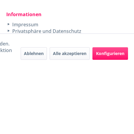
Informationen
Impressum
Privatsphäre und Datenschutz
rden.
aktion
Ablehnen
Alle akzeptieren
Konfigurieren
Handel mit BIO-Weinen
kontrolliert und zertifiziert
durch DE-ÖKO-009
ers beschrieben