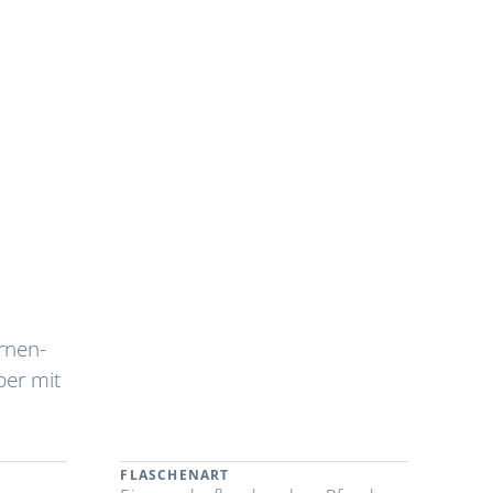
rnen-
per mit
FLASCHENART