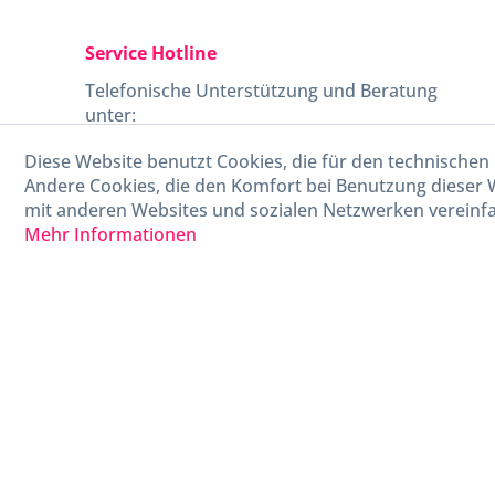
Service Hotline
Telefonische Unterstützung und Beratung
unter:
Diese Website benutzt Cookies, die für den technischen 
040-880 99 770
Andere Cookies, die den Komfort bei Benutzung dieser 
Mo-Fr, 09:00 - 15:00 Uhr
mit anderen Websites und sozialen Netzwerken vereinfa
Mehr Informationen
* Alle Preise in