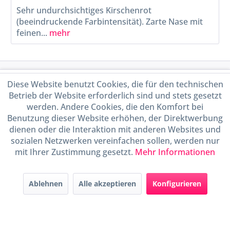
Sehr undurchsichtiges Kirschenrot
(beeindruckende Farbintensität). Zarte Nase mit
feinen...
mehr
Service Hotline
Diese Website benutzt Cookies, die für den technischen
Betrieb der Website erforderlich sind und stets gesetzt
Shop Service
werden. Andere Cookies, die den Komfort bei
Benutzung dieser Website erhöhen, der Direktwerbung
dienen oder die Interaktion mit anderen Websites und
Informationen
sozialen Netzwerken vereinfachen sollen, werden nur
mit Ihrer Zustimmung gesetzt.
Mehr Informationen
Handel mit BIO-Weinen
kontrolliert und zertifiziert
durch DE-ÖKO-009
Ablehnen
Alle akzeptieren
Konfigurieren