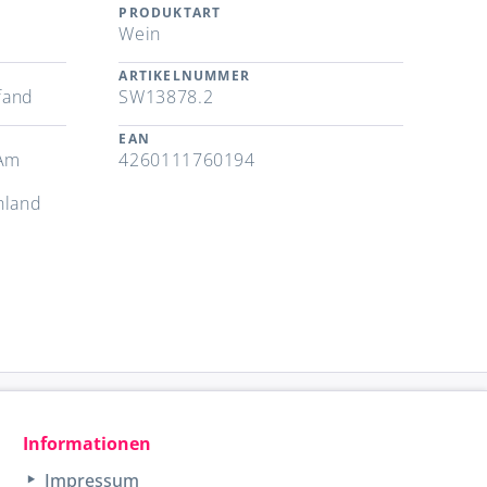
PRODUKTART
Wein
ARTIKELNUMMER
fand
SW13878.2
EAN
 Am
4260111760194
hland
Informationen
Impressum