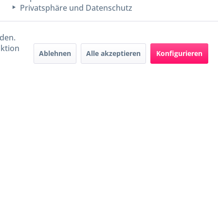
Privatsphäre und Datenschutz
rden.
aktion
Ablehnen
Alle akzeptieren
Konfigurieren
Handel mit BIO-Weinen
kontrolliert und zertifiziert
durch DE-ÖKO-009
ers beschrieben
e