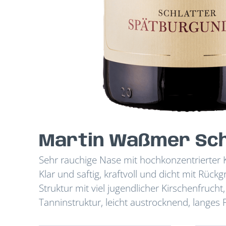
Martin Waßmer Sch
Sehr rauchige Nase mit hochkonzentrierter 
Klar und saftig, kraftvoll und dicht mit Rück
Struktur mit viel jugendlicher Kirschenfruc
Tanninstruktur, leicht austrocknend, langes 