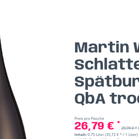
Martin
Schlatt
Spätbur
QbA tr
Preis pro Flasche
26,79 € *
29,99 € *
Inhalt:
0.75 Liter (35,72 € * / 1 Liter)