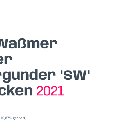
 Waßmer
er
gunder "SW"
ocken
2021
(10,67% gespart)