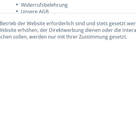
Widerrufsbelehrung
Unsere AGB
Lieferinformationen
Betrieb der Website erforderlich sind und stets gesetzt we
Website erhöhen, der Direktwerbung dienen oder die Inter
chen sollen, werden nur mit Ihrer Zustimmung gesetzt.
kl. gesetzl. Mehrwertsteuer zzgl.
Versandkosten
und ggf. Nachnahmegebühren, wenn nicht and
Widerruf erklären
Gestaltung, Shop-Setup, Management & Hosting durch
Ternum Internet Services
mit Shopwar