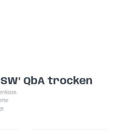
"SW" QbA trocken
enkiste.
erte
ge