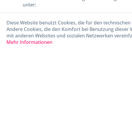
unter:
040-880 99 770
Diese Website benutzt Cookies, die für den technischen 
Mo-Fr, 09:00 - 15:00 Uhr
Andere Cookies, die den Komfort bei Benutzung dieser 
mit anderen Websites und sozialen Netzwerken vereinfa
Mehr Informationen
* Alle Preise in