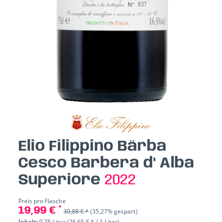
Elio Filippino Bärba
Cesco Barbera d' Alba
Superiore
2022
Preis pro Flasche
19,99 € *
30,88 € *
(35,27% gespart)
Inhalt:
0.75 Liter (26,65 € * / 1 Liter)