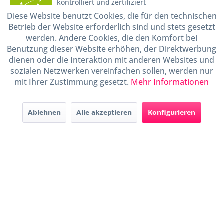
kontrolliert und zertifiziert
durch DE-ÖKO-009
Diese Website benutzt Cookies, die für den technischen
Betrieb der Website erforderlich sind und stets gesetzt
werden. Andere Cookies, die den Komfort bei
Benutzung dieser Website erhöhen, der Direktwerbung
dienen oder die Interaktion mit anderen Websites und
sozialen Netzwerken vereinfachen sollen, werden nur
mit Ihrer Zustimmung gesetzt.
Mehr Informationen
* Alle Preise inkl. gesetzl. Mehrwertsteuer zzgl.
Versandkosten
und ggf.
Nachnahmegebühren, wenn nicht anders beschrieben
Ablehnen
Alle akzeptieren
Konfigurieren
Widerruf erklären
Gestaltung, Shop-Setup, Management & Hosting durch
Ternum Internet Services
mit
Shopware