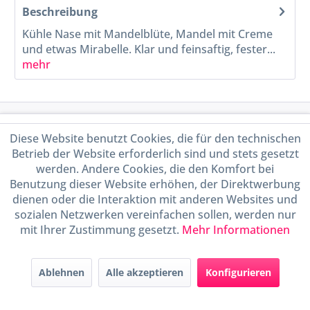
Beschreibung
Kühle Nase mit Mandelblüte, Mandel mit Creme
und etwas Mirabelle. Klar und feinsaftig, fester...
mehr
Service Hotline
Diese Website benutzt Cookies, die für den technischen
Betrieb der Website erforderlich sind und stets gesetzt
Shop Service
werden. Andere Cookies, die den Komfort bei
Benutzung dieser Website erhöhen, der Direktwerbung
Informationen
dienen oder die Interaktion mit anderen Websites und
sozialen Netzwerken vereinfachen sollen, werden nur
mit Ihrer Zustimmung gesetzt.
Mehr Informationen
Handel mit BIO-Weinen
kontrolliert und zertifiziert
durch DE-ÖKO-009
Ablehnen
Alle akzeptieren
Konfigurieren