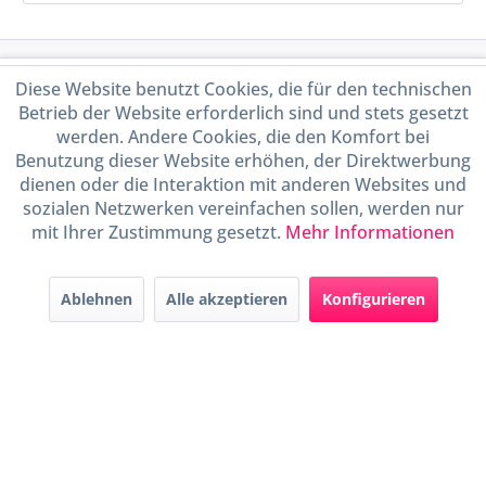
Service Hotline
Diese Website benutzt Cookies, die für den technischen
Betrieb der Website erforderlich sind und stets gesetzt
Shop Service
werden. Andere Cookies, die den Komfort bei
Benutzung dieser Website erhöhen, der Direktwerbung
dienen oder die Interaktion mit anderen Websites und
Informationen
sozialen Netzwerken vereinfachen sollen, werden nur
mit Ihrer Zustimmung gesetzt.
Mehr Informationen
Handel mit BIO-Weinen
kontrolliert und zertifiziert
durch DE-ÖKO-009
Ablehnen
Alle akzeptieren
Konfigurieren
* Alle Preise inkl. gesetzl. Mehrwertsteuer zzgl.
Versandkosten
und ggf.
Nachnahmegebühren, wenn nicht anders beschrieben