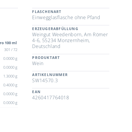
FLASCHENART
Einwegglasflasche ohne Pfand
ERZEUGERABFÜLLUNG
Weingut Weedenborn, Am Römer
4-6, 55234 Monzernheim,
ro 100 ml
Deutschland
301 / 72
PRODUKTART
0.0000 g
Wein
0.0000 g
ARTIKELNUMMER
1.3000 g
SW14570.3
0.4000 g
EAN
0.0000 g
4260417764018
0.0000 g