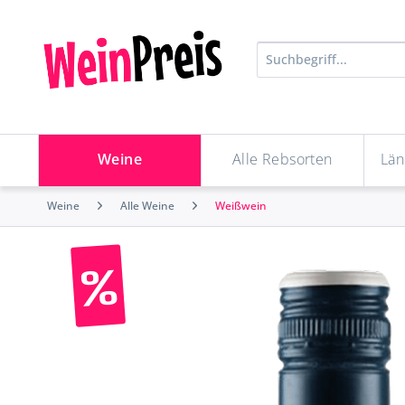
Weine
Alle Rebsorten
Län
Weine
Alle Weine
Weißwein