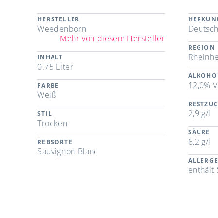
HERSTELLER
HERKUN
Weedenborn
Deutsch
Mehr von diesem Hersteller
REGION
Rheinh
INHALT
0.75 Liter
ALKOHO
12,0% V
FARBE
Weiß
RESTZU
2,9 g/l
STIL
Trocken
SÄURE
6,2 g/l
REBSORTE
Sauvignon Blanc
ALLERG
enthält 