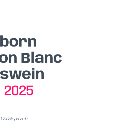
born
on Blanc
tswein
n
2025
(10,35% gespart)