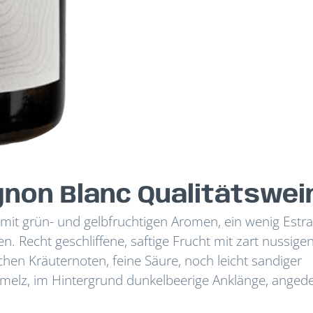
non Blanc Qualitätswei
e mit grün- und gelbfruchtigen Aromen, ein wenig Estr
n. Recht geschliffene, saftige Frucht mit zart nussige
chen Kräuternoten, feine Säure, noch leicht sandiger
chmelz, im Hintergrund dunkelbeerige Anklänge, anged