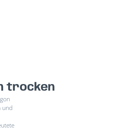
n trocken
agon
n und
eutete