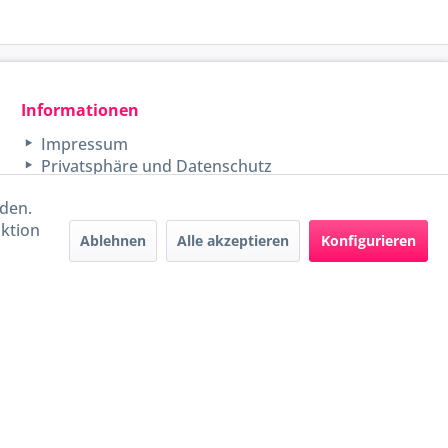
Informationen
Impressum
Privatsphäre und Datenschutz
rden.
aktion
Ablehnen
Alle akzeptieren
Konfigurieren
Handel mit BIO-Weinen
kontrolliert und zertifiziert
durch DE-ÖKO-009