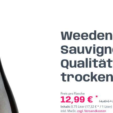
Weeden
Sauvign
Qualitä
trocke
Preis pro Flasche
12,99 € *
14,49 € *
Inhalt:
0.75 Liter (17,32 € * / 1 Liter)
inkl. MwSt.
zzgl. Versandkosten