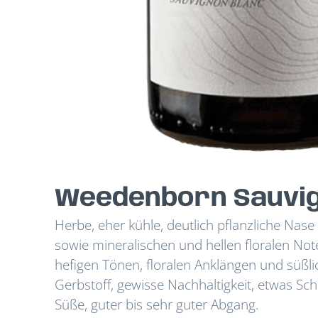
Weedenborn Sauvig
Herbe, eher kühle, deutlich pflanzliche Nas
sowie mineralischen und hellen floralen Note
hefigen Tönen, floralen Anklängen und süßli
Gerbstoff, gewisse Nachhaltigkeit, etwas S
Süße, guter bis sehr guter Abgang.