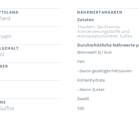
FTSLAND
NÄHRWERTANGABEN
land
Zutaten
Trauben, Saccharose,
Konservierungsstoffe und
essen
Antioxidationsmittel: Sulfite
Durchschittliche Nährwerte p
LGEHALT
Brennwert kJ / kcal
ol.
Fett
CKER
- davon gesättigte Fettsäuren
Kohlenhydrate
- davon Zucker
Eiweiß
ENE
Sulfite
Salz