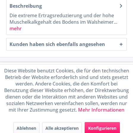
Beschreibung
Die extreme Ertragsreduzierung und der hohe
Muschelkalkgehalt des Bodens im Walsheimer...
mehr
Kunden haben sich ebenfalls angesehen
Service Hotline
Diese Website benutzt Cookies, die für den technischen
Betrieb der Website erforderlich sind und stets gesetzt
Shop Service
werden. Andere Cookies, die den Komfort bei
Benutzung dieser Website erhöhen, der Direktwerbung
dienen oder die Interaktion mit anderen Websites und
Informationen
sozialen Netzwerken vereinfachen sollen, werden nur
mit Ihrer Zustimmung gesetzt.
Mehr Informationen
Handel mit BIO-Weinen
kontrolliert und zertifiziert
durch DE-ÖKO-009
Ablehnen
Alle akzeptieren
Konfigurieren