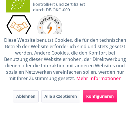
kontrolliert und zertifiziert
durch DE-ÖKO-009
Diese Website benutzt Cookies, die für den technischen
Betrieb der Website erforderlich sind und stets gesetzt
werden. Andere Cookies, die den Komfort bei
* Alle Preise inkl. gesetzl. Mehrwertsteuer zzgl.
Versandkosten
und ggf.
Benutzung dieser Website erhöhen, der Direktwerbung
Nachnahmegebühren, wenn nicht anders beschrieben
dienen oder die Interaktion mit anderen Websites und
Widerruf erklären
sozialen Netzwerken vereinfachen sollen, werden nur
mit Ihrer Zustimmung gesetzt.
Mehr Informationen
Gestaltung, Shop-Setup, Management & Hosting durch
Ternum Internet Services
mit
Shopware
Ablehnen
Alle akzeptieren
Konfigurieren