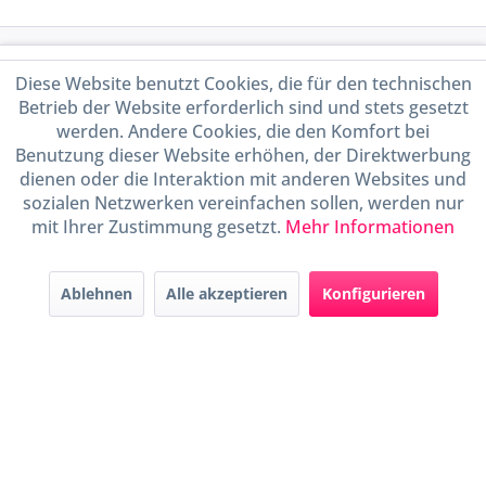
Service Hotline
Diese Website benutzt Cookies, die für den technischen
Betrieb der Website erforderlich sind und stets gesetzt
Shop Service
werden. Andere Cookies, die den Komfort bei
Benutzung dieser Website erhöhen, der Direktwerbung
Informationen
dienen oder die Interaktion mit anderen Websites und
sozialen Netzwerken vereinfachen sollen, werden nur
mit Ihrer Zustimmung gesetzt.
Mehr Informationen
Handel mit BIO-Weinen
kontrolliert und zertifiziert
durch DE-ÖKO-009
Ablehnen
Alle akzeptieren
Konfigurieren
* Alle Preise inkl. gesetzl. Mehrwertsteuer zzgl.
Versandkosten
und ggf.
Nachnahmegebühren, wenn nicht anders beschrieben