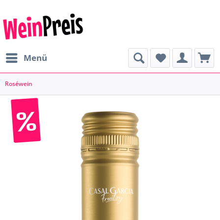
Menü
Roséwein