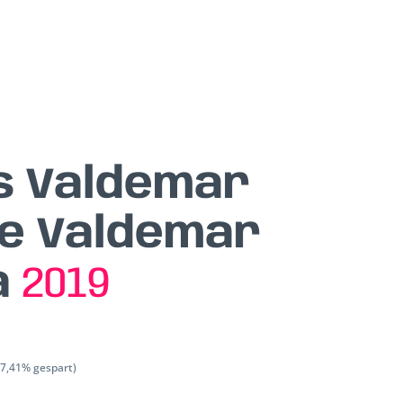
s Valdemar
e Valdemar
a
2019
(7,41% gespart)