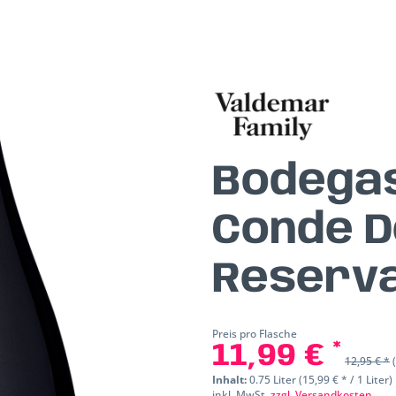
Bodega
Conde D
Reserv
Preis pro Flasche
11,99 € *
12,95 € *
Inhalt:
0.75 Liter (15,99 € * / 1 Liter)
inkl. MwSt.
zzgl. Versandkosten