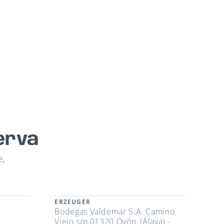
erva
e,
ERZEUGER
Bodegas Valdemar S.A. Camino
Viejo s/n 01320 Oyón, (Álava) -