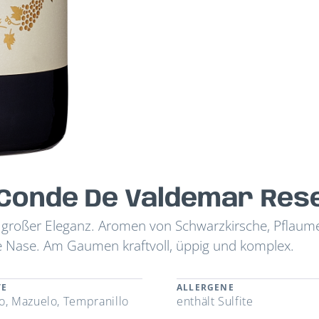
Conde De Valdemar Res
großer Eleganz. Aromen von Schwarzkirsche, Pflaum
e Nase. Am Gaumen kraftvoll, üppig und komplex.
TE
ALLERGENE
o, Mazuelo, Tempranillo
enthält Sulfite