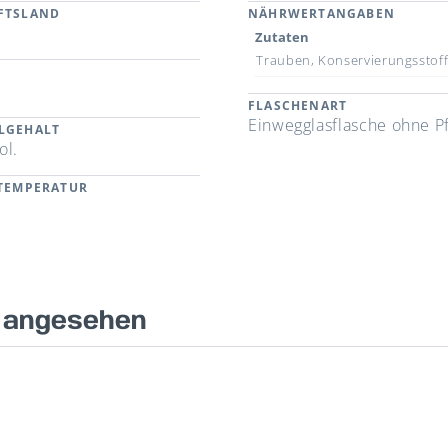
FTSLAND
NÄHRWERTANGABEN
n
Zutaten
Trauben, Konservierungsstoffe
FLASCHENART
Einwegglasflasche ohne P
LGEHALT
ol.
RTEMPERATUR
s angesehen