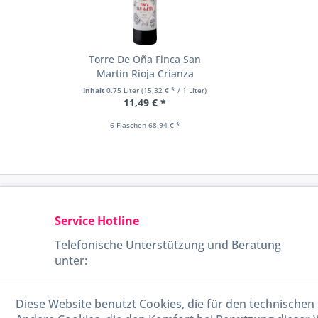
Torre De Oña Finca San
Martin Rioja Crianza
Inhalt
0.75 Liter
(15,32 € * / 1 Liter)
11,49 € *
6 Flaschen 68,94 € *
Service Hotline
Telefonische Unterstützung und Beratung
unter:
040-880 99 770
Diese Website benutzt Cookies, die für den technischen 
Mo-Fr, 09:00 - 15:00 Uhr