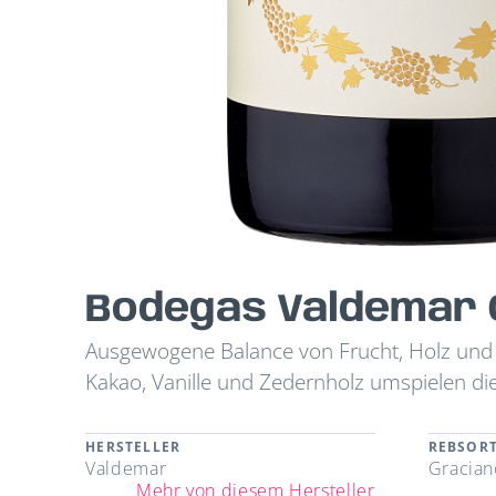
Bodegas Valdemar 
Ausgewogene Balance von Frucht, Holz und 
Kakao, Vanille und Zedernholz umspielen di
HERSTELLER
REBSOR
Valdemar
Gracian
Mehr von diesem Hersteller