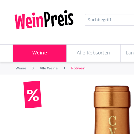
Weine
Alle Rebsorten
Län
Weine
Alle Weine
Rotwein