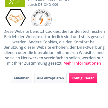
durch DE-ÖKO-009
Diese Website benutzt Cookies, die für den technischen
Betrieb der Website erforderlich sind und stets gesetzt
werden. Andere Cookies, die den Komfort bei
* Alle Preise inkl. gesetzl. Mehrwertsteuer zzgl.
Versandkosten
und ggf.
Benutzung dieser Website erhöhen, der Direktwerbung
Nachnahmegebühren, wenn nicht anders beschrieben
dienen oder die Interaktion mit anderen Websites und
Widerruf erklären
sozialen Netzwerken vereinfachen sollen, werden nur
Gestaltung, Shop-Setup, Management & Hosting durch
Ternum Internet Services
mit
mit Ihrer Zustimmung gesetzt.
Mehr Informationen
Shopware
Ablehnen
Alle akzeptieren
Konfigurieren