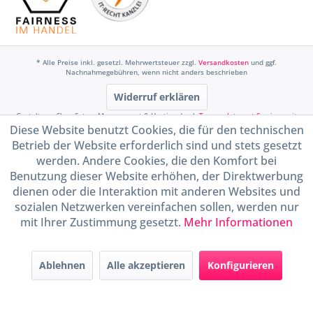
* Alle Preise inkl. gesetzl. Mehrwertsteuer zzgl.
Versandkosten
und ggf.
Nachnahmegebühren, wenn nicht anders beschrieben
Widerruf erklären
Gestaltung, Shop-Setup, Management & Hosting durch
Ternum Internet Services
mit
Shopware
Diese Website benutzt Cookies, die für den technischen
Betrieb der Website erforderlich sind und stets gesetzt
werden. Andere Cookies, die den Komfort bei
Benutzung dieser Website erhöhen, der Direktwerbung
dienen oder die Interaktion mit anderen Websites und
sozialen Netzwerken vereinfachen sollen, werden nur
mit Ihrer Zustimmung gesetzt.
Mehr Informationen
Ablehnen
Alle akzeptieren
Konfigurieren