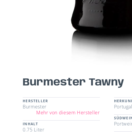
Burmester Tawny
HERSTELLER
HERKUN
Burmester
Portuga
Mehr von diesem Hersteller
SÜDWEI
Portwei
INHALT
0.75 Liter