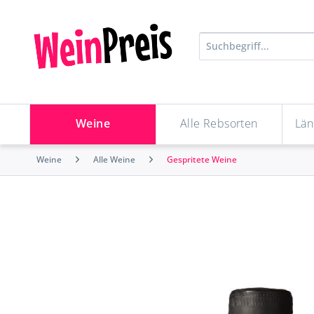
Weine
Alle Rebsorten
Län
Weine
Alle Weine
Gespritete Weine