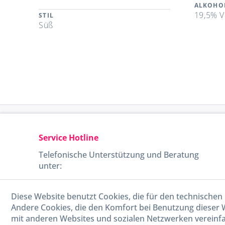
ALKOHO
19,5% V
STIL
Süß
Service Hotline
Telefonische Unterstützung und Beratung
unter:
040-880 99 770
Diese Website benutzt Cookies, die für den technischen 
Mo-Fr, 09:00 - 15:00 Uhr
Andere Cookies, die den Komfort bei Benutzung dieser 
mit anderen Websites und sozialen Netzwerken vereinfa