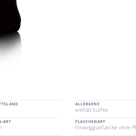
FTSLAND
ALLERGENE
l
enthält Sulfite
N-ART
FLASCHENART
n
Einwegglasflasche ohne P