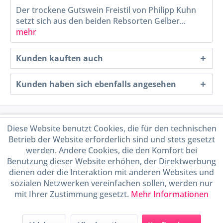
Der trockene Gutswein Freistil von Philipp Kuhn
setzt sich aus den beiden Rebsorten Gelber...
mehr
Kunden kauften auch
Kunden haben sich ebenfalls angesehen
Service Hotline
Diese Website benutzt Cookies, die für den technischen
Betrieb der Website erforderlich sind und stets gesetzt
Shop Service
werden. Andere Cookies, die den Komfort bei
Benutzung dieser Website erhöhen, der Direktwerbung
dienen oder die Interaktion mit anderen Websites und
Informationen
sozialen Netzwerken vereinfachen sollen, werden nur
mit Ihrer Zustimmung gesetzt.
Mehr Informationen
Handel mit BIO-Weinen
kontrolliert und zertifiziert
durch DE-ÖKO-009