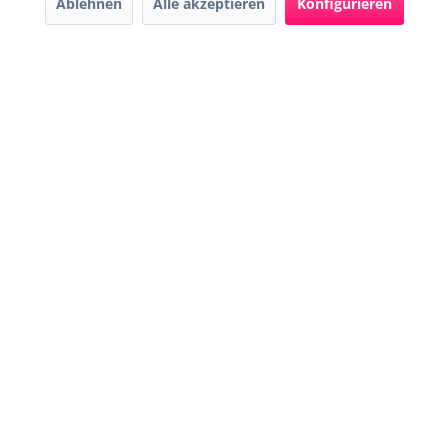
Ablehnen
Alle akzeptieren
Konfigurieren
* Alle Preise inkl. gesetzl. Mehrwertsteuer zzgl.
Versandkosten
und ggf.
Nachnahmegebühren, wenn nicht anders beschrieben
Widerruf erklären
Gestaltung, Shop-Setup, Management & Hosting durch
Ternum Internet Services
mit
Shopware