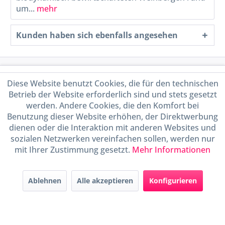
um...
mehr
Kunden haben sich ebenfalls angesehen
Service Hotline
Diese Website benutzt Cookies, die für den technischen
Betrieb der Website erforderlich sind und stets gesetzt
Shop Service
werden. Andere Cookies, die den Komfort bei
Benutzung dieser Website erhöhen, der Direktwerbung
Informationen
dienen oder die Interaktion mit anderen Websites und
sozialen Netzwerken vereinfachen sollen, werden nur
mit Ihrer Zustimmung gesetzt.
Mehr Informationen
Handel mit BIO-Weinen
kontrolliert und zertifiziert
durch DE-ÖKO-009
Ablehnen
Alle akzeptieren
Konfigurieren