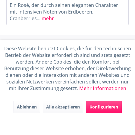
Ein Rosé, der durch seinen eleganten Charakter
mit intensiven Noten von Erdbeeren,
Cranberries...
mehr
Service Hotline
Diese Website benutzt Cookies, die für den technischen
Betrieb der Website erforderlich sind und stets gesetzt
Shop Service
werden. Andere Cookies, die den Komfort bei
Benutzung dieser Website erhöhen, der Direktwerbung
dienen oder die Interaktion mit anderen Websites und
Informationen
sozialen Netzwerken vereinfachen sollen, werden nur
mit Ihrer Zustimmung gesetzt.
Mehr Informationen
Handel mit BIO-Weinen
kontrolliert und zertifiziert
durch DE-ÖKO-009
Ablehnen
Alle akzeptieren
Konfigurieren