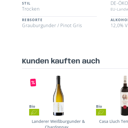
DE-ÖKO
STIL
Trocken
EU-Landw
REBSORTE
ALKOHO
Grauburgunder / Pinot Gris
12,0% V
Kunden kauften auch
Bio
Bio
Landerer Weißburgunder &
Casa Lluch Te
Chardonnay...