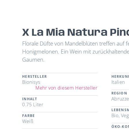
X La Mia Natura Pin
Florale Düfte von Mandelblüten treffen auf 
Honigmelonen. Ein Wein mit zurückhalten
Gaumen.
HERSTELLER
HERKUN
Bionisys
Italien
Mehr von diesem Hersteller
REGION
Abruzz
INHALT
0.75 Liter
LEBENSM
Bio, Ve
FARBE
Weiß
ÖKO-KO