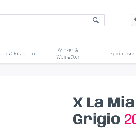
Winzer &
der & Regionen
Spirituosen
Weingüter
X La Mi
Grigio
2