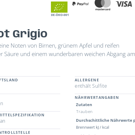
DE-ÖKO-001
ot Grigio
feine Noten von Birnen, grünem Apfel und reifen
der Säure und einem wunderbaren weichen Abgang a
FTSLAND
ALLERGENE
enthält Sulfite
NÄHRWERTANGABEN
en
Zutaten
Trauben
ITTELSPEZIFIKATION
gan
Durchschittliche Nährwerte p
Brennwert kJ / kcal
NTROLLSTELLE