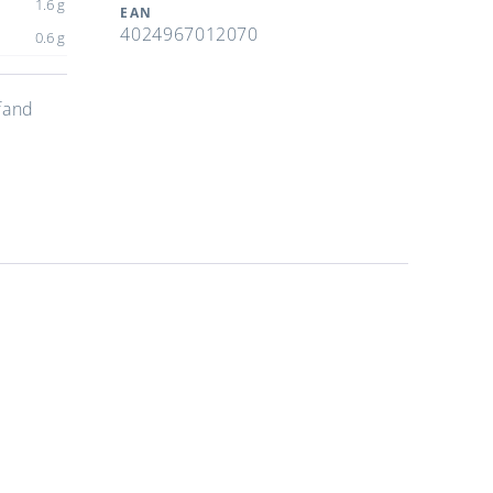
1.6 g
EAN
4024967012070
0.6 g
fand