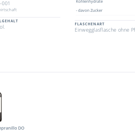
Kohlenhydrate
-001
irtschaft
- davon Zucker
LGEHALT
FLASCHENART
ol.
Einwegglasflasche ohne P
mpranillo DO