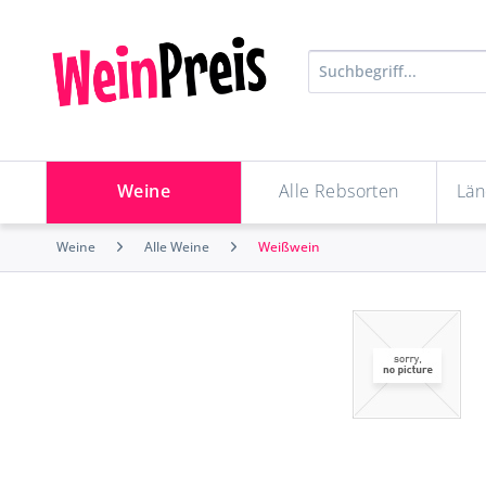
Weine
Alle Rebsorten
Län
Weine
Alle Weine
Weißwein