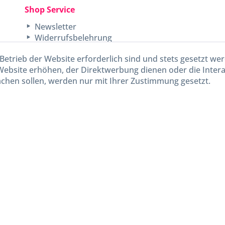
Shop Service
Newsletter
Widerrufsbelehrung
Unsere AGB
Betrieb der Website erforderlich sind und stets gesetzt we
Lieferinformationen
Website erhöhen, der Direktwerbung dienen oder die Inter
chen sollen, werden nur mit Ihrer Zustimmung gesetzt.
kl. gesetzl. Mehrwertsteuer zzgl.
Versandkosten
und ggf. Nachnahmegebühren, wenn nicht and
Widerruf erklären
Gestaltung, Shop-Setup, Management & Hosting durch
Ternum Internet Services
mit Shopwar