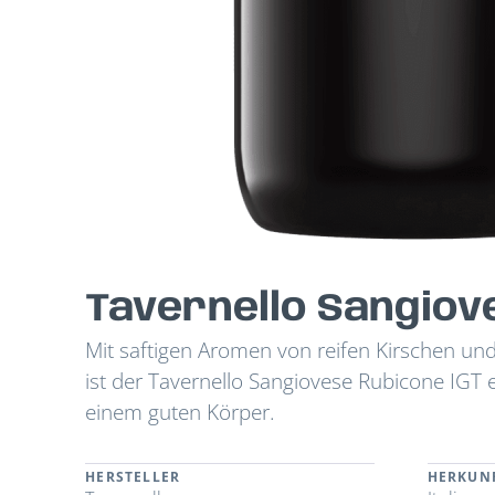
Tavernello Sangiov
Mit saftigen Aromen von reifen Kirschen u
ist der Tavernello Sangiovese Rubicone IGT
einem guten Körper.
HERSTELLER
HERKUN