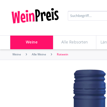
Weine
Alle Rebsorten
Län
Weine
Alle Weine
Rotwein