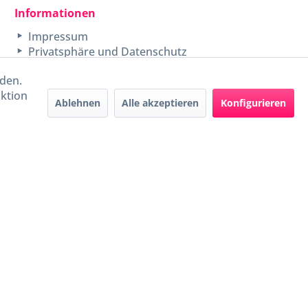
Informationen
Impressum
Privatsphäre und Datenschutz
rden.
aktion
Ablehnen
Alle akzeptieren
Konfigurieren
Handel mit BIO-Weinen
kontrolliert und zertifiziert
durch DE-ÖKO-009
ers beschrieben
e