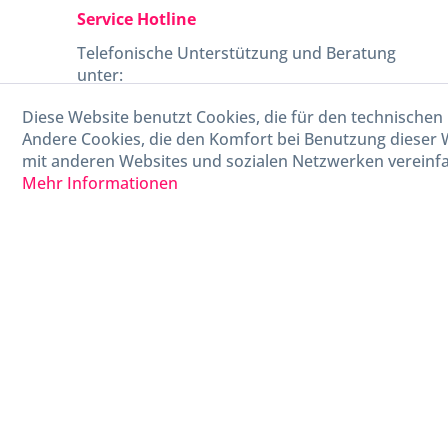
Service Hotline
Telefonische Unterstützung und Beratung
unter:
Diese Website benutzt Cookies, die für den technischen 
040-880 99 770
Andere Cookies, die den Komfort bei Benutzung dieser 
Mo-Fr, 09:00 - 15:00 Uhr
mit anderen Websites und sozialen Netzwerken vereinfa
Mehr Informationen
* Alle Preise in