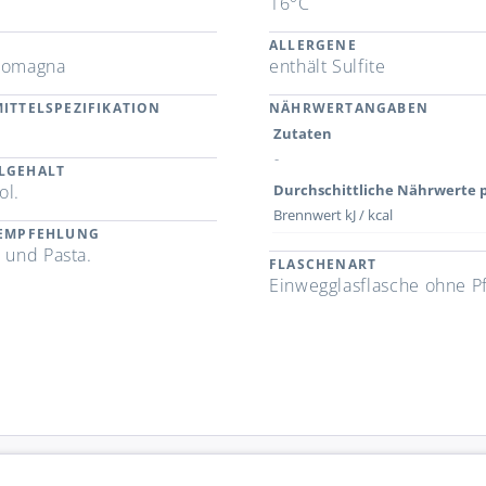
16°C
ALLERGENE
Romagna
enthält Sulfite
ITTELSPEZIFIKATION
NÄHRWERTANGABEN
Zutaten
-
LGEHALT
ol.
Durchschittliche Nährwerte p
Brennwert kJ / kcal
REMPFEHLUNG
a und Pasta.
FLASCHENART
Einwegglasflasche ohne P