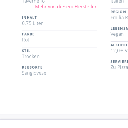
Tavernello
Italien
Mehr von diesem Hersteller
REGION
Emilia 
INHALT
0.75 Liter
LEBENSM
Vegan
FARBE
Rot
ALKOHO
12,0% V
STIL
Trocken
SERVIE
Zu Pizz
REBSORTE
Sangiovese