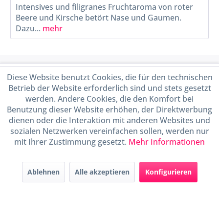
Intensives und filigranes Fruchtaroma von roter
Beere und Kirsche betört Nase und Gaumen.
Dazu...
mehr
Service Hotline
Diese Website benutzt Cookies, die für den technischen
Betrieb der Website erforderlich sind und stets gesetzt
Shop Service
werden. Andere Cookies, die den Komfort bei
Benutzung dieser Website erhöhen, der Direktwerbung
dienen oder die Interaktion mit anderen Websites und
Informationen
sozialen Netzwerken vereinfachen sollen, werden nur
mit Ihrer Zustimmung gesetzt.
Mehr Informationen
Handel mit BIO-Weinen
kontrolliert und zertifiziert
durch DE-ÖKO-009
Ablehnen
Alle akzeptieren
Konfigurieren