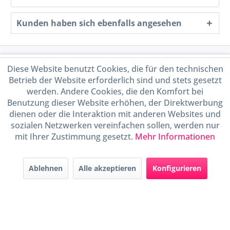
Kunden haben sich ebenfalls angesehen
Service Hotline
Diese Website benutzt Cookies, die für den technischen
Betrieb der Website erforderlich sind und stets gesetzt
Shop Service
werden. Andere Cookies, die den Komfort bei
Benutzung dieser Website erhöhen, der Direktwerbung
dienen oder die Interaktion mit anderen Websites und
Informationen
sozialen Netzwerken vereinfachen sollen, werden nur
mit Ihrer Zustimmung gesetzt.
Mehr Informationen
Handel mit BIO-Weinen
kontrolliert und zertifiziert
durch DE-ÖKO-009
Ablehnen
Alle akzeptieren
Konfigurieren