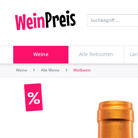
Weine
Alle Rebsorten
Län
Weine
Alle Weine
Weißwein