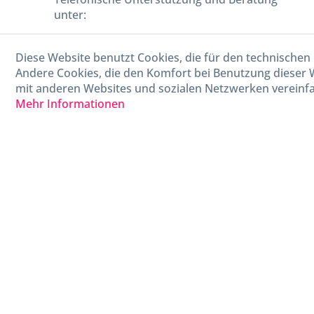
unter:
040-880 99 770
Diese Website benutzt Cookies, die für den technischen 
Mo-Fr, 09:00 - 15:00 Uhr
Andere Cookies, die den Komfort bei Benutzung dieser 
mit anderen Websites und sozialen Netzwerken vereinfa
Mehr Informationen
* Alle Preise in