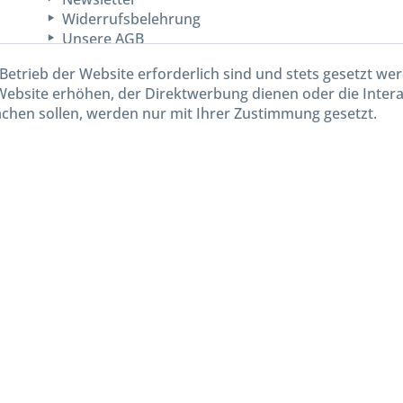
Widerrufsbelehrung
Unsere AGB
Lieferinformationen
Betrieb der Website erforderlich sind und stets gesetzt we
Website erhöhen, der Direktwerbung dienen oder die Inter
chen sollen, werden nur mit Ihrer Zustimmung gesetzt.
kl. gesetzl. Mehrwertsteuer zzgl.
Versandkosten
und ggf. Nachnahmegebühren, wenn nicht and
Widerruf erklären
Gestaltung, Shop-Setup, Management & Hosting durch
Ternum Internet Services
mit Shopwar