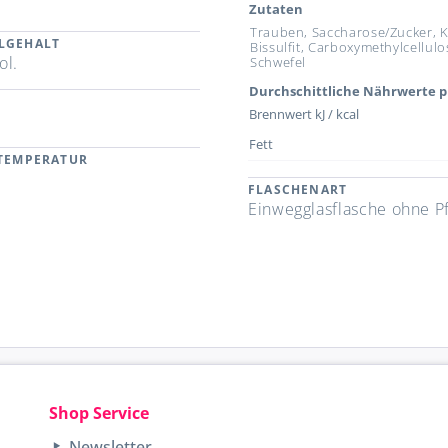
Zutaten
Trauben, Saccharose/Zucker, K
LGEHALT
Bissulfit, Carboxymethylcellulo
ol.
Schwefel
Durchschittliche Nährwerte p
Brennwert kJ / kcal
Fett
RTEMPERATUR
FLASCHENART
Einwegglasflasche ohne P
Shop Service
Newsletter