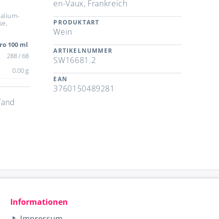
en-Vaux, Frankreich
alium-
PRODUKTART
se,
Wein
ro 100 ml
ARTIKELNUMMER
288 / 68
SW16681.2
0.00 g
EAN
3760150489281
fand
Informationen
Impressum