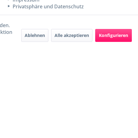
Privatsphäre und Datenschutz
rden.
aktion
Ablehnen
Alle akzeptieren
Konfigurieren
Handel mit BIO-Weinen
kontrolliert und zertifiziert
durch DE-ÖKO-009
ers beschrieben
e