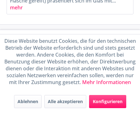
Flasche gereift) präsentiert sich im Glas mit...
mehr
Service Hotline
Diese Website benutzt Cookies, die für den technischen
Betrieb der Website erforderlich sind und stets gesetzt
Shop Service
werden. Andere Cookies, die den Komfort bei
Benutzung dieser Website erhöhen, der Direktwerbung
Informationen
dienen oder die Interaktion mit anderen Websites und
sozialen Netzwerken vereinfachen sollen, werden nur
mit Ihrer Zustimmung gesetzt.
Mehr Informationen
Handel mit BIO-Weinen
kontrolliert und zertifiziert
durch DE-ÖKO-009
Ablehnen
Alle akzeptieren
Konfigurieren