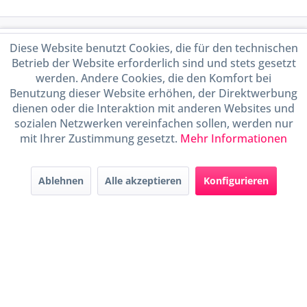
Service Hotline
Diese Website benutzt Cookies, die für den technischen
Betrieb der Website erforderlich sind und stets gesetzt
Shop Service
werden. Andere Cookies, die den Komfort bei
Benutzung dieser Website erhöhen, der Direktwerbung
dienen oder die Interaktion mit anderen Websites und
Informationen
sozialen Netzwerken vereinfachen sollen, werden nur
mit Ihrer Zustimmung gesetzt.
Mehr Informationen
Handel mit BIO-Weinen
kontrolliert und zertifiziert
durch DE-ÖKO-009
Ablehnen
Alle akzeptieren
Konfigurieren
* Alle Preise inkl. gesetzl. Mehrwertsteuer zzgl.
Versandkosten
und ggf.
Nachnahmegebühren, wenn nicht anders beschrieben