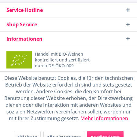
Service Hotline
Shop Service
Informationen
Handel mit BIO-Weinen
kontrolliert und zertifiziert
durch DE-ÖKO-009
Diese Website benutzt Cookies, die für den technischen
Betrieb der Website erforderlich sind und stets gesetzt
werden. Andere Cookies, die den Komfort bei
Benutzung dieser Website erhöhen, der Direktwerbung
dienen oder die Interaktion mit anderen Websites und
sozialen Netzwerken vereinfachen sollen, werden nur
* Alle Preise inkl. gesetzl. Mehrwertsteuer zzgl.
Versandkosten
und ggf.
mit Ihrer Zustimmung gesetzt.
Mehr Informationen
Nachnahmegebühren, wenn nicht anders beschrieben
Widerruf erklären