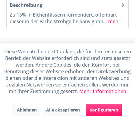
Beschreibung
Zu 15% in Eichenfässern fermentiert, offenbart
dieser in der Farbe strohgelbe Sauvignon...
mehr
Service Hotline
Diese Website benutzt Cookies, die für den technischen
Betrieb der Website erforderlich sind und stets gesetzt
Shop Service
werden. Andere Cookies, die den Komfort bei
Benutzung dieser Website erhöhen, der Direktwerbung
dienen oder die Interaktion mit anderen Websites und
Informationen
sozialen Netzwerken vereinfachen sollen, werden nur
mit Ihrer Zustimmung gesetzt.
Mehr Informationen
Handel mit BIO-Weinen
kontrolliert und zertifiziert
durch DE-ÖKO-009
Ablehnen
Alle akzeptieren
Konfigurieren