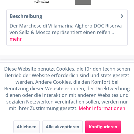
Beschreibung
Der Marchese di Villamarina Alghero DOC Riserva
von Sella & Mosca repräsentiert einen reifen...
mehr
Service Hotline
Diese Website benutzt Cookies, die für den technischen
Betrieb der Website erforderlich sind und stets gesetzt
Shop Service
werden. Andere Cookies, die den Komfort bei
Benutzung dieser Website erhöhen, der Direktwerbung
dienen oder die Interaktion mit anderen Websites und
Informationen
sozialen Netzwerken vereinfachen sollen, werden nur
mit Ihrer Zustimmung gesetzt.
Mehr Informationen
Handel mit BIO-Weinen
kontrolliert und zertifiziert
durch DE-ÖKO-009
Ablehnen
Alle akzeptieren
Konfigurieren