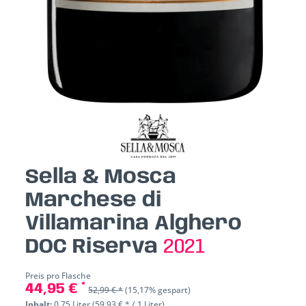
Sella & Mosca
Marchese di
Villamarina Alghero
DOC Riserva
2021
Preis pro Flasche
44,95 € *
52,99 € *
(15,17% gespart)
Inhalt:
0.75 Liter (59,93 € * / 1 Liter)