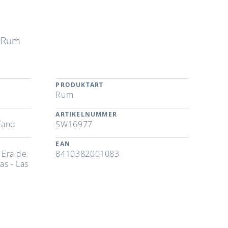
m-Rum
PRODUKTART
Rum
ARTIKELNUMMER
fand
SW16977
EAN
, Era de
8410382001083
as - Las