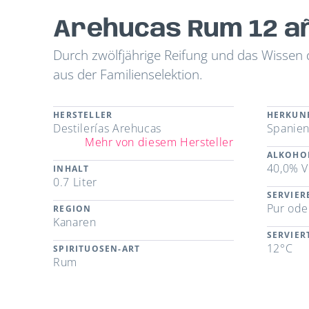
Arehucas Rum 12 a
Durch zwölfjährige Reifung und das Wissen
aus der Familienselektion.
HERSTELLER
HERKUN
Destilerías Arehucas
Spanie
Mehr von diesem Hersteller
ALKOHO
40,0% V
INHALT
0.7 Liter
SERVIE
Pur ode
REGION
Kanaren
SERVIE
12°C
SPIRITUOSEN-ART
Rum