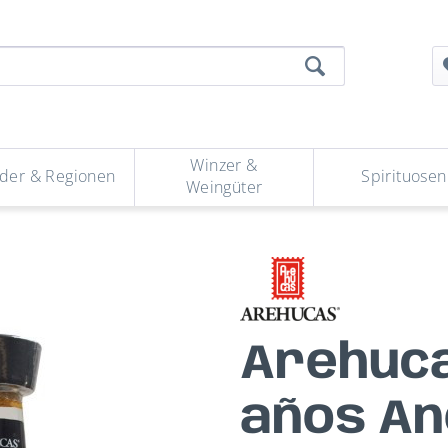
Winzer &
der & Regionen
Spirituosen
Weingüter
Arehuca
años An