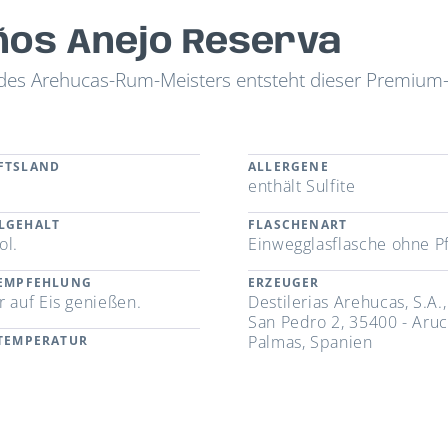
ños Anejo Reserva
 des Arehucas-Rum-Meisters entsteht dieser Premiu
FTSLAND
ALLERGENE
n
enthält Sulfite
LGEHALT
FLASCHENART
ol.
Einwegglasflasche ohne P
REMPFEHLUNG
ERZEUGER
r auf Eis genießen.
Destilerias Arehucas, S.A.
San Pedro 2, 35400 - Aruc
Palmas, Spanien
RTEMPERATUR