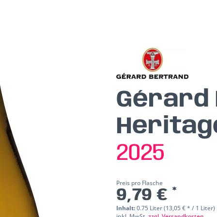
Gérard
Heritag
2025
Preis pro Flasche
9,79 € *
Inhalt:
0.75 Liter (13,05 € * / 1 Liter)
inkl. MwSt.
zzgl. Versandkosten