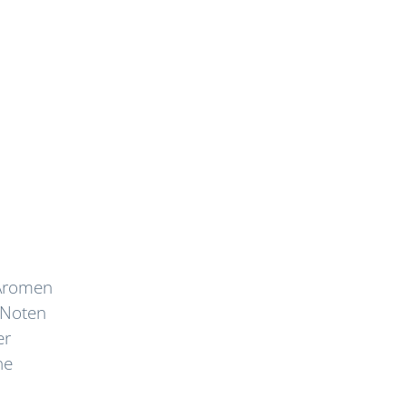
 Aromen
t Noten
er
ne