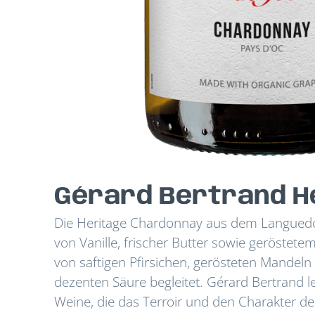
Gérard Bertrand H
Die Heritage Chardonnay aus dem Languedoc
von Vanille, frischer Butter sowie geröstet
von saftigen Pfirsichen, gerösteten Mandel
dezenten Säure begleitet. Gérard Bertrand 
Weine, die das Terroir und den Charakter d