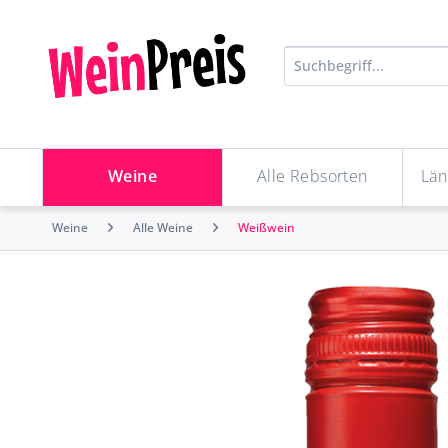
Weine
Alle Rebsorten
Län
Weine
Alle Weine
Weißwein