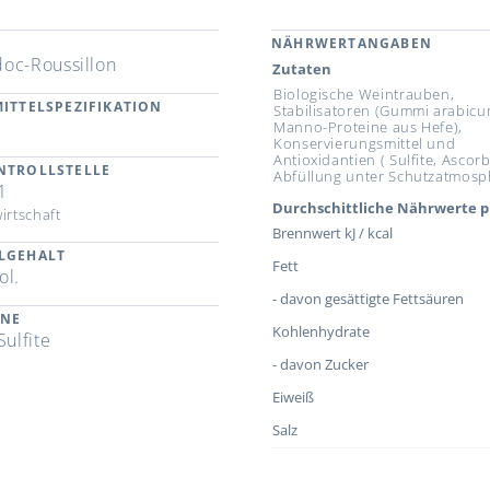
NÄHRWERTANGABEN
oc-Roussillon
Zutaten
Biologische Weintrauben,
ITTELSPEZIFIKATION
Stabilisatoren (Gummi arabicu
Manno-Proteine aus Hefe),
Konservierungsmittel und
Antioxidantien ( Sulfite, Ascor
NTROLLSTELLE
Abfüllung unter Schutzatmosp
1
Durchschittliche Nährwerte p
irtschaft
Brennwert kJ / kcal
LGEHALT
Fett
ol.
- davon gesättigte Fettsäuren
ENE
Kohlenhydrate
Sulfite
- davon Zucker
Eiweiß
Salz