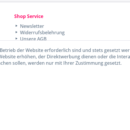
Shop Service
Newsletter
Widerrufsbelehrung
Unsere AGB
Lieferinformationen
Betrieb der Website erforderlich sind und stets gesetzt we
Website erhöhen, der Direktwerbung dienen oder die Inter
chen sollen, werden nur mit Ihrer Zustimmung gesetzt.
kl. gesetzl. Mehrwertsteuer zzgl.
Versandkosten
und ggf. Nachnahmegebühren, wenn nicht and
Widerruf erklären