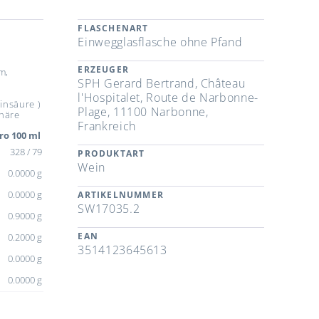
FLASCHENART
Einwegglasflasche ohne Pfand
ERZEUGER
m,
SPH Gerard Bertrand, Château
l'Hospitalet, Route de Narbonne-
binsäure )
Plage, 11100 Narbonne,
häre
Frankreich
ro 100 ml
328 / 79
PRODUKTART
Wein
0.0000 g
0.0000 g
ARTIKELNUMMER
SW17035.2
0.9000 g
EAN
0.2000 g
3514123645613
0.0000 g
0.0000 g