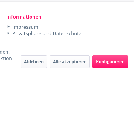
Informationen
Impressum
Privatsphäre und Datenschutz
rden.
aktion
Ablehnen
Alle akzeptieren
Konfigurieren
Handel mit BIO-Weinen
kontrolliert und zertifiziert
durch DE-ÖKO-009
ers beschrieben