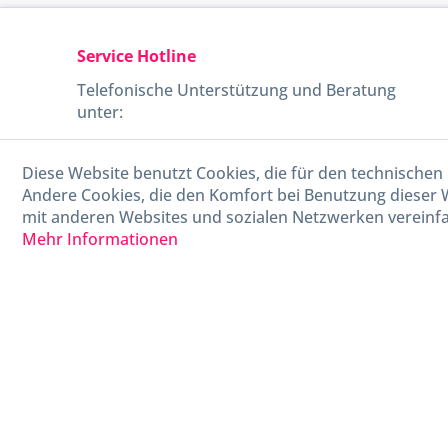
Service Hotline
Telefonische Unterstützung und Beratung
unter:
040-880 99 770
Diese Website benutzt Cookies, die für den technischen 
Mo-Fr, 09:00 - 15:00 Uhr
Andere Cookies, die den Komfort bei Benutzung dieser 
mit anderen Websites und sozialen Netzwerken vereinfa
Mehr Informationen
* Alle Preise in