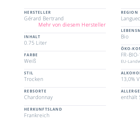
HERSTELLER
REGION
Gérard Bertrand
Langued
Mehr von diesem Hersteller
LEBENSM
Bio
INHALT
0.75 Liter
ÖKO-KO
FR-BIO-
FARBE
Weiß
EU-Landw
STIL
ALKOHO
Trocken
13,0% V
REBSORTE
ALLERG
Chardonnay
enthält 
HERKUNFTSLAND
Frankreich