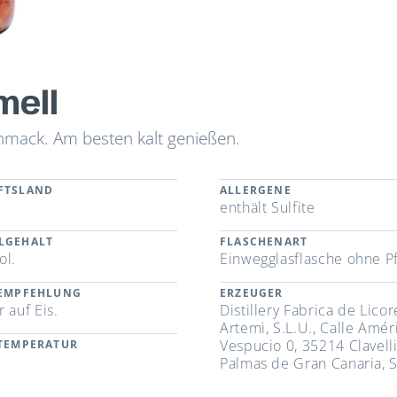
mell
chmack. Am besten kalt genießen.
FTSLAND
ALLERGENE
n
enthält Sulfite
LGEHALT
FLASCHENART
ol.
Einwegglasflasche ohne P
REMPFEHLUNG
ERZEUGER
 auf Eis.
Distillery Fabrica de Licor
Artemi, S.L.U., Calle Amér
Vespucio 0, 35214 Clavelli
RTEMPERATUR
Palmas de Gran Canaria, 