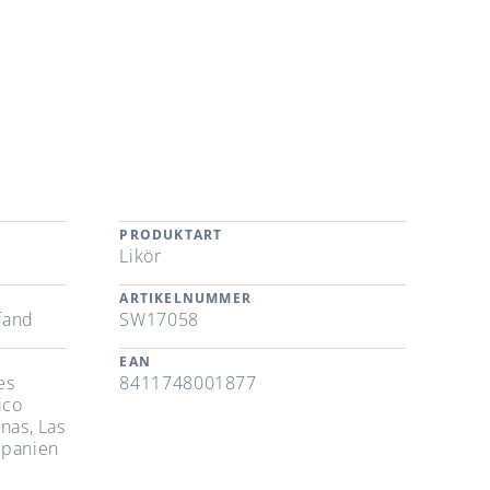
PRODUKTART
Likör
ARTIKELNUMMER
fand
SW17058
EAN
es
8411748001877
ico
nas, Las
Spanien