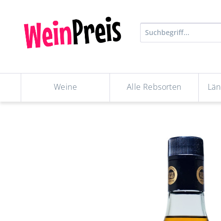
Weine
Alle Rebsorten
Län