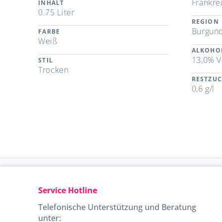
Frankre
INHALT
0.75 Liter
REGION
Burgund
FARBE
Weiß
ALKOHO
13,0% V
STIL
Trocken
RESTZU
0,6 g/l
Service Hotline
Telefonische Unterstützung und Beratung
unter: