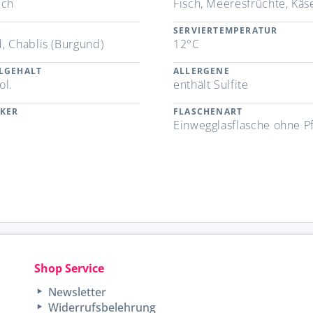
ich
Fisch, Meeresfrüchte, Käs
SERVIERTEMPERATUR
, Chablis (Burgund)
12°C
LGEHALT
ALLERGENE
ol.
enthält Sulfite
CKER
FLASCHENART
Einwegglasflasche ohne P
Shop Service
Newsletter
Widerrufsbelehrung