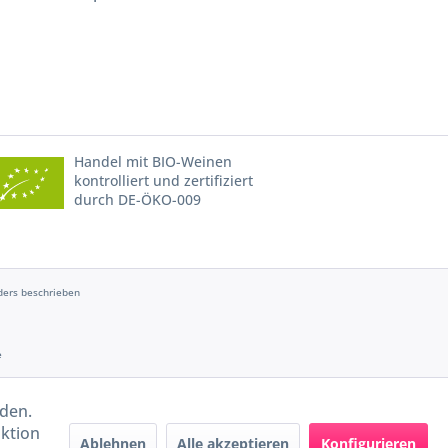
Handel mit BIO-Weinen
kontrolliert und zertifiziert
durch DE-ÖKO-009
ers beschrieben
e
rden.
aktion
Ablehnen
Alle akzeptieren
Konfigurieren