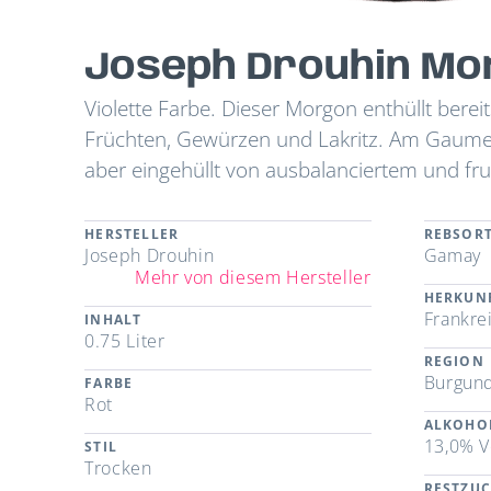
Joseph Drouhin Mo
Violette Farbe. Dieser Morgon enthüllt bere
Früchten, Gewürzen und Lakritz. Am Gaumen b
aber eingehüllt von ausbalanciertem und fru
HERSTELLER
REBSOR
Joseph Drouhin
Gamay
Mehr von diesem Hersteller
HERKUN
Frankre
INHALT
0.75 Liter
REGION
Burgun
FARBE
Rot
ALKOHO
13,0% V
STIL
Trocken
RESTZU