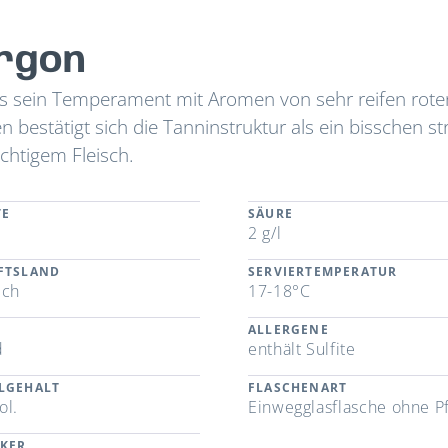
rgon
its sein Temperament mit Aromen von sehr reifen rote
estätigt sich die Tanninstruktur als ein bisschen st
chtigem Fleisch.
TE
SÄURE
2 g/l
FTSLAND
SERVIERTEMPERATUR
ich
17-18°C
ALLERGENE
d
enthält Sulfite
LGEHALT
FLASCHENART
ol.
Einwegglasflasche ohne P
CKER