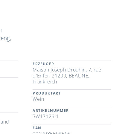
n
reng,
ERZEUGER
Maison Joseph Drouhin, 7, rue
d'Enfer, 21200, BEAUNE,
Frankreich
PRODUKTART
Wein
ARTIKELNUMMER
SW17126.1
fand
EAN
0012086508516