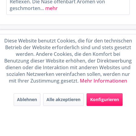
Reflexen. Die Nase offenbart Aromen von
geschmorten...
mehr
Service Hotline
Diese Website benutzt Cookies, die für den technischen
Betrieb der Website erforderlich sind und stets gesetzt
Shop Service
werden. Andere Cookies, die den Komfort bei
Benutzung dieser Website erhöhen, der Direktwerbung
Informationen
dienen oder die Interaktion mit anderen Websites und
sozialen Netzwerken vereinfachen sollen, werden nur
mit Ihrer Zustimmung gesetzt.
Mehr Informationen
Handel mit BIO-Weinen
kontrolliert und zertifiziert
durch DE-ÖKO-009
Ablehnen
Alle akzeptieren
Konfigurieren