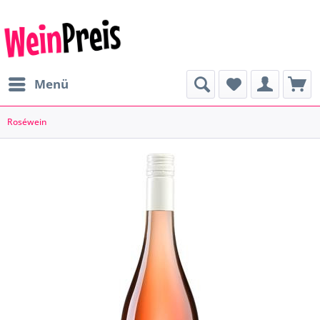
Menü
Roséwein