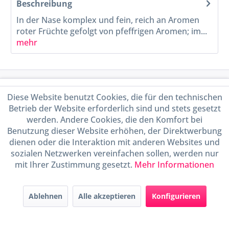
Beschreibung
In der Nase komplex und fein, reich an Aromen
roter Früchte gefolgt von pfeffrigen Aromen; im...
mehr
Service Hotline
Diese Website benutzt Cookies, die für den technischen
Betrieb der Website erforderlich sind und stets gesetzt
Shop Service
werden. Andere Cookies, die den Komfort bei
Benutzung dieser Website erhöhen, der Direktwerbung
Informationen
dienen oder die Interaktion mit anderen Websites und
sozialen Netzwerken vereinfachen sollen, werden nur
Handel mit BIO-Weinen
mit Ihrer Zustimmung gesetzt.
Mehr Informationen
kontrolliert und zertifiziert
durch DE-ÖKO-009
Ablehnen
Alle akzeptieren
Konfigurieren