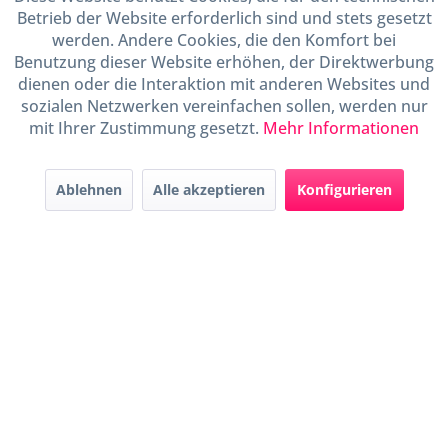
Betrieb der Website erforderlich sind und stets gesetzt
Shop Service
werden. Andere Cookies, die den Komfort bei
Benutzung dieser Website erhöhen, der Direktwerbung
dienen oder die Interaktion mit anderen Websites und
Informationen
sozialen Netzwerken vereinfachen sollen, werden nur
mit Ihrer Zustimmung gesetzt.
Mehr Informationen
Handel mit BIO-Weinen
kontrolliert und zertifiziert
durch DE-ÖKO-009
Ablehnen
Alle akzeptieren
Konfigurieren
* Alle Preise inkl. gesetzl. Mehrwertsteuer zzgl.
Versandkosten
und ggf.
Nachnahmegebühren, wenn nicht anders beschrieben
Widerruf erklären
Gestaltung, Shop-Setup, Management & Hosting durch
Ternum Internet Services
mit
Shopware