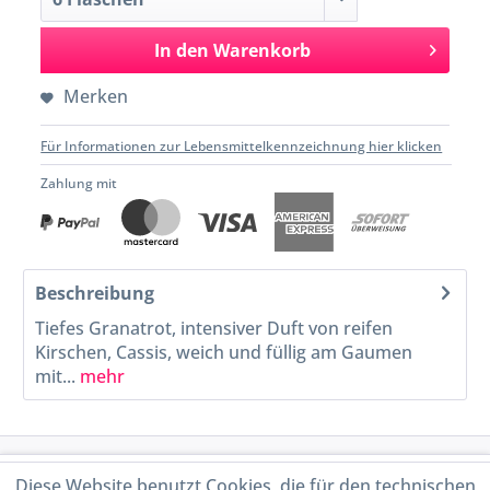
In den
Warenkorb
Merken
Für Informationen zur Lebensmittelkennzeichnung hier klicken
Zahlung mit
Beschreibung
Tiefes Granatrot, intensiver Duft von reifen
Kirschen, Cassis, weich und füllig am Gaumen
mit...
mehr
Service Hotline
Diese Website benutzt Cookies, die für den technischen