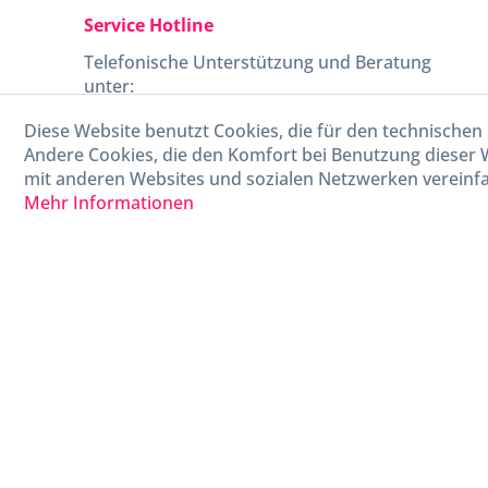
Service Hotline
Telefonische Unterstützung und Beratung
unter:
Diese Website benutzt Cookies, die für den technischen 
040-880 99 770
Andere Cookies, die den Komfort bei Benutzung dieser 
Mo-Fr, 09:00 - 15:00 Uhr
mit anderen Websites und sozialen Netzwerken vereinfa
Mehr Informationen
* Alle Preise in