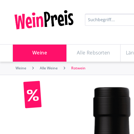
Weine
Alle Rebsorten
Län
Weine
Alle Weine
Rotwein