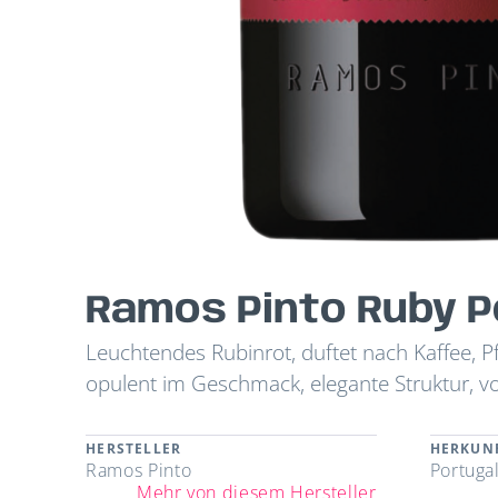
Ramos Pinto Ruby P
Leuchtendes Rubinrot, duftet nach Kaffee, Pf
opulent im Geschmack, elegante Struktur, v
HERSTELLER
HERKUN
Ramos Pinto
Portuga
Mehr von diesem Hersteller