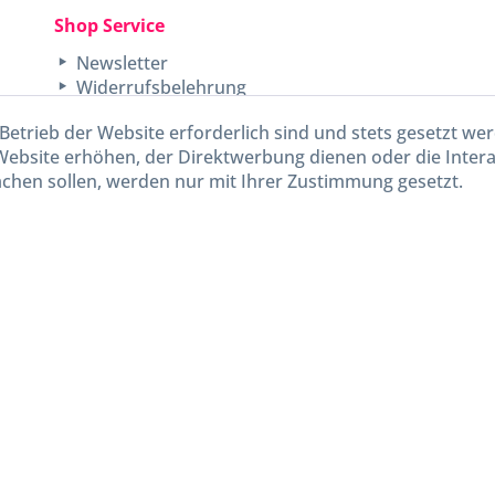
Shop Service
Newsletter
Widerrufsbelehrung
Unsere AGB
Betrieb der Website erforderlich sind und stets gesetzt we
Lieferinformationen
Website erhöhen, der Direktwerbung dienen oder die Inter
chen sollen, werden nur mit Ihrer Zustimmung gesetzt.
kl. gesetzl. Mehrwertsteuer zzgl.
Versandkosten
und ggf. Nachnahmegebühren, wenn nicht and
Widerruf erklären
Gestaltung, Shop-Setup, Management & Hosting durch
Ternum Internet Services
mit Shopwar