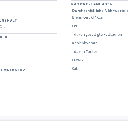
NÄHRWERTANGABEN
Durchschittliche Nährwerte p
Brennwert kJ / kcal
LGEHALT
ol.
Fett
- davon gesättigte Fettsäuren
CKER
Kohlenhydrate
- davon Zucker
Eiweiß
Salz
RTEMPERATUR