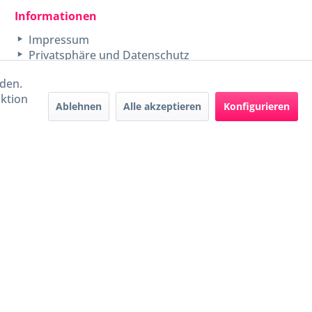
Informationen
Impressum
Privatsphäre und Datenschutz
rden.
aktion
Ablehnen
Alle akzeptieren
Konfigurieren
Handel mit BIO-Weinen
kontrolliert und zertifiziert
durch DE-ÖKO-009
ers beschrieben
e