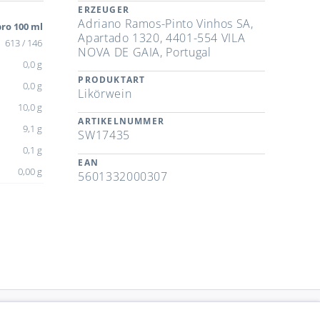
ERZEUGER
Adriano Ramos-Pinto Vinhos SA,
ro 100 ml
Apartado 1320, 4401-554 VILA
613 / 146
NOVA DE GAIA, Portugal
0,0 g
PRODUKTART
0,0 g
Likörwein
10,0 g
ARTIKELNUMMER
9,1 g
SW17435
0,1 g
EAN
0,00 g
5601332000307