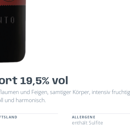
ort 19,5% vol
laumen und Feigen, samtiger Körper, intensiv fruchtig
oll und harmonisch.
FTSLAND
ALLERGENE
l
enthält Sulfite