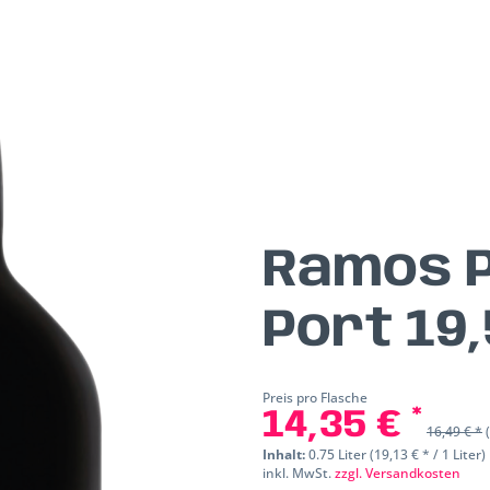
Ramos P
Port 19,
Preis pro Flasche
14,35 € *
16,49 € *
Inhalt:
0.75 Liter (19,13 € * / 1 Liter)
inkl. MwSt.
zzgl. Versandkosten